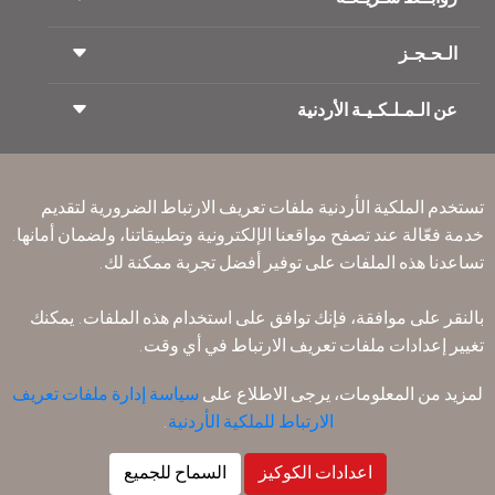
الـحـجـز
شروط السفر
مجلة الاجنحة الملكية
السفر أثناء الحمل
عن الـمـلـكـيـة الأردنية
حجز القطار
الأسئلة المتكرره
ايجار السيارات
ذوي الاحتياجات الخاصة
RJ بلا حدود
أعلن معنا
ون وورلد
عرض الطلاب
انضم لعائلتنا
Accessibility Plan and Feedback Process
تكرم
تستخدم الملكية الأردنية ملفات تعريف الارتباط الضرورية لتقديم
الأخبار
الإقامه لمسافري الترانزيت
خدمة فعّالة عند تصفح مواقعنا الإلكترونية وتطبيقاتنا، ولضمان أمانها.
سـيـا سة الخصوصية
مكاتبنا حول العالم
تساعدنا هذه الملفات على توفير أفضل تجربة ممكنة لك.
أرسل ملاحظتك
القواعد المؤسسية الملزمة
بالنقر على موافقة، فإنك توافق على استخدام هذه الملفات. يمكنك
شروط وأحكام العقد
تغيير إعدادات ملفات تعريف الارتباط في أي وقت.
سياسة ملفات تعريف الارتباط
قواعد السفر إلى أمريكا الشمالية
لمزيد من المعلومات، يرجى الاطلاع على
سياسة إدارة ملفات تعريف
سياسة خرق البيانات الشخصية
الارتباط للملكية الأردنية
.
سـيـا سة الخصوصية
سياسة الاسترداد
اعدادات الكوكيز
السماح للجميع