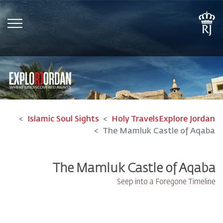
tion
Islamic Soul Sights
Holy Travels
Explore Jordan
The Mamluk Castle of Aqaba
The Mamluk Castle of Aqaba
Seep into a Foregone Timeline