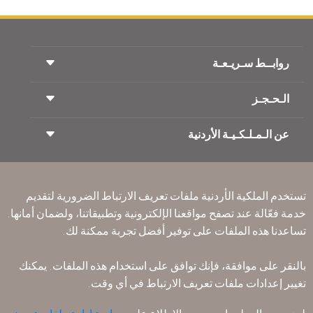
روابــط سـريـعـة
الـحـجـز
شروط السفر
مجلة الاجنحة الملكية
السفر أثناء الحمل
عن الـمـلـكـيـة الأردنية
حجز القطار
الأسئلة المتكرره
ايجار السيارات
ذوي الاحتياجات الخاصة
RJ بلا حدود
أعلن معنا
ون وورلد
عرض الطلاب
انضم لعائلتنا
Accessibility Plan and Feedback Process
تكرم
تستخدم الملكية الأردنية ملفات تعريف الارتباط الضرورية لتقديم
الأخبار
الإقامه لمسافري الترانزيت
خدمة فعّالة عند تصفح مواقعنا الإلكترونية وتطبيقاتنا، ولضمان أمانها.
سـيـا سة الخصوصية
تساعدنا هذه الملفات على توفير أفضل تجربة ممكنة لك.
مكاتبنا حول العالم
أرسل ملاحظتك
القواعد المؤسسية الملزمة
بالنقر على موافقة، فإنك توافق على استخدام هذه الملفات. يمكنك
شروط وأحكام العقد
تغيير إعدادات ملفات تعريف الارتباط في أي وقت.
سياسة ملفات تعريف الارتباط
قواعد السفر إلى أمريكا الشمالية