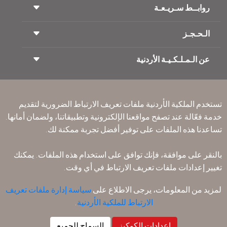
روابــط سـريـعـة
الـحـجـز
شروط السفر
مجلة الاجنحة الملكية
السفر أثناء الحمل
عن الـمـلـكـيـة الأردنية
حجز القطار
الأسئلة المتكرره
ايجار السيارات
ذوي الاحتياجات الخاصة
RJ بلا حدود
أعلن معنا
ون وورلد
عرض الطلاب
انضم لعائلتنا
Accessibility Plan and Feedback Process
تكرم
تستخدم الملكية الأردنية ملفات تعريف الارتباط الضرورية لتقديم
الأخبار
الإقامه لمسافري الترانزيت
خدمة فعّالة عند تصفح مواقعنا الإلكترونية وتطبيقاتنا، ولضمان أمانها.
سـيـا سة الخصوصية
مكاتبنا حول العالم
تساعدنا هذه الملفات على توفير أفضل تجربة ممكنة لك.
أرسل ملاحظتك
القواعد المؤسسية الملزمة
بالنقر على موافقة، فإنك توافق على استخدام هذه الملفات. يمكنك
شروط وأحكام العقد
تغيير إعدادات ملفات تعريف الارتباط في أي وقت.
سياسة ملفات تعريف الارتباط
قواعد السفر إلى أمريكا الشمالية
لمزيد من المعلومات، يرجى الاطلاع على
سياسة إدارة ملفات تعريف
سياسة خرق البيانات الشخصية
الارتباط للملكية الأردنية
.
سـيـا سة الخصوصية
سياسة الاسترداد
اعدادات الكوكيز
السماح للجميع