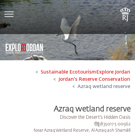
tion
Sustainable Ecotourism
Explore Jordan
Jordan's Reserve Conservation
Azraq wetland reserve
Azraq wetland reserve
Discover the Desert's Hidden Oasis
00962 5 3835017
Near Azraq Wetland Reserve, Al Azraq ash Shamālī