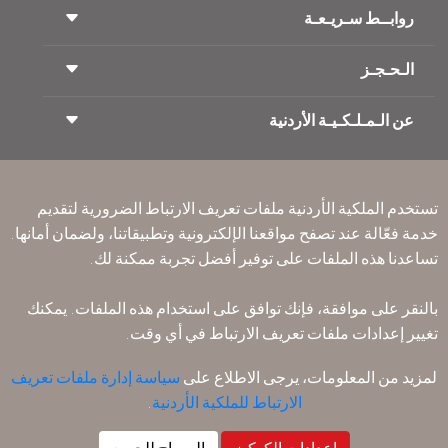
روابــط سـريـعـة
الـحـجـز
شروط السفر
مجلة الاجنحة الملكية
السفر أثناء الحمل
عن الـمـلـكـيـة الأردنية
حجز القطار
الأسئلة المتكرره
ايجار السيارات
ذوي الاحتياجات الخاصة
RJ بلا حدود
أعلن معنا
ون وورلد
عرض الطلاب
انضم لعائلتنا
Accessibility Plan and Feedback Process
تكرم
تستخدم الملكية الأردنية ملفات تعريف الارتباط الضرورية لتقديم
الأخبار
الإقامه لمسافري الترانزيت
خدمة فعّالة عند تصفح مواقعنا الإلكترونية وتطبيقاتنا، ولضمان أمانها.
سـيـا سة الخصوصية
مكاتبنا حول العالم
تساعدنا هذه الملفات على توفير أفضل تجربة ممكنة لك.
أرسل ملاحظتك
القواعد المؤسسية الملزمة
بالنقر على موافقة، فإنك توافق على استخدام هذه الملفات. يمكنك
شروط وأحكام العقد
تغيير إعدادات ملفات تعريف الارتباط في أي وقت.
سياسة ملفات تعريف الارتباط
قواعد السفر إلى أمريكا الشمالية
لمزيد من المعلومات، يرجى الاطلاع على
سياسة إدارة ملفات تعريف
سياسة خرق البيانات الشخصية
الارتباط للملكية الأردنية
.
سـيـا سة الخصوصية
سياسة الاسترداد