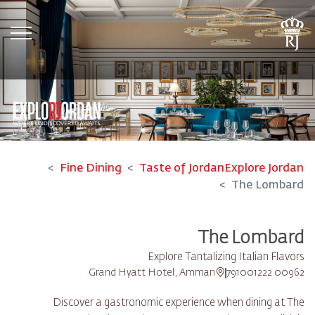
tion
Fine Dining
Taste of Jordan
Explore Jordan
The Lombard
The Lombard
Explore Tantalizing Italian Flavors
Grand Hyatt Hotel, Amman
00962 791001222
Discover a gastronomic experience when dining at The