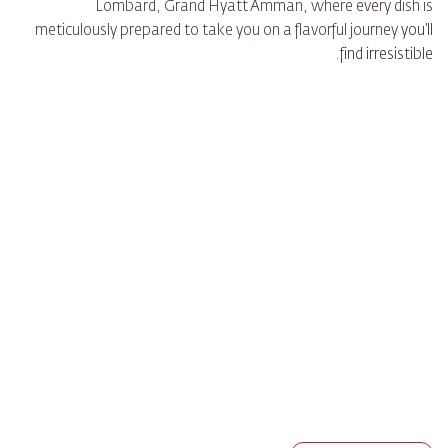
Lombard, Grand Hyatt Amman, where every dish is
meticulously prepared to take you on a flavorful journey
you’ll
find irresistible.