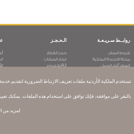
روابــط سـريـعـة
الـحـجـز
عن
شروط السفر
حجز القطار
أع
مجلة الاجنحة الملكية
ايجار السيارات
ان
السفر أثناء الحمل
RJ بلا حدود
الأ
الأسئلة المتكرره
عرض الطلاب
سـ
ذوي الاحتياجات الخاصة
تكرم
مك
تستخدم الملكية الأردنية ملفات تعريف الارتباط الضرورية لتقديم خدمة ف
ون وورلد
الإقامه لمسافري الترانزيت
أر
Accessibility Plan and Feedback
Process
بالنقر على موافقة، فإنك توافق على استخدام هذه الملفات. يمكنك تغي
لمزيد من ا
القواعد المؤسسية الملزمة
شروط وأحكام العقد
س