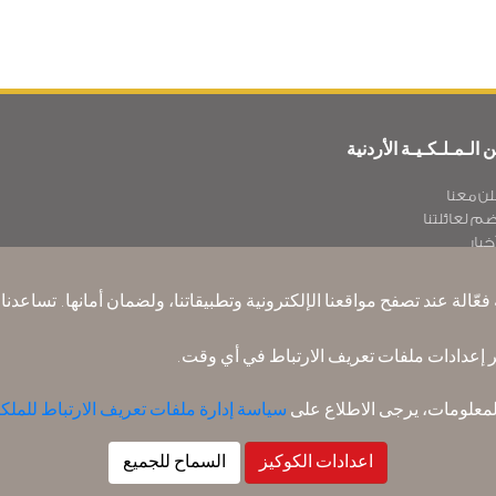
 الـمـلـكـيـة الأردنية
لن معنا
ضم لعائلتنا
خبار
يـا سة الخصوصية
اتبنا حول العالم
عّالة عند تصفح مواقعنا الإلكترونية وتطبيقاتنا، ولضمان أمانها. تساعد
سل ملاحظتك
ير إعدادات ملفات تعريف الارتباط في أي وقت.
لمعلومات، يرجى الاطلاع على
سياسة إدارة ملفات تعريف الارتباط للملكية
ياسة ملفات تعريف الارتباط
قواعد السفر إلى أمريكا الشمالية
سياسة خرق البيان
اعدادات الكوكيز
السماح للجميع
2026
©
Royal Jordan Airlines