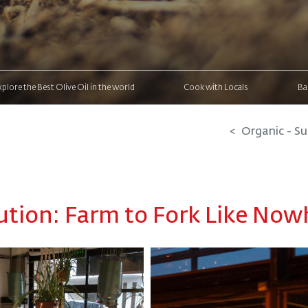
xplore the Best Olive Oil in the world
Cook with Locals
Ba
Organic - Su
ution: Farm to Fork Like Nowh