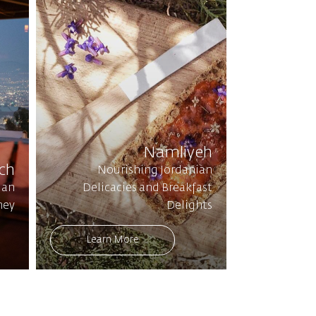
Namliyeh
ch
Nourishing Jordanian
 an
Delicacies and Breakfast
ney
Delights
Learn More