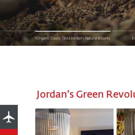
Organic Oasis: Taste Jordan's Natural Bounty!
E
Jordan's Green Revol