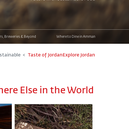
rs, Breweries & Beyond
Where to Dine in Amman
stainable
Taste of Jordan
Explore Jordan
ere Else in the World