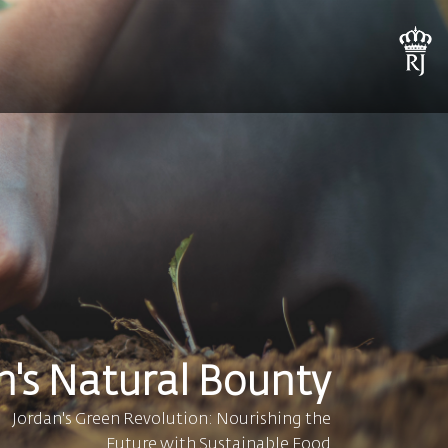
n's Natural Bounty!
Jordan's Green Revolution: Nourishing the
Future with Sustainable Food