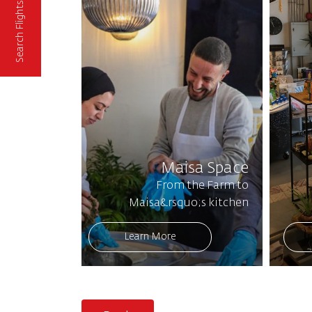
Search Flights
Maisa Space
From the Farm to
Maisa&rsquo;s kitchen
Learn More