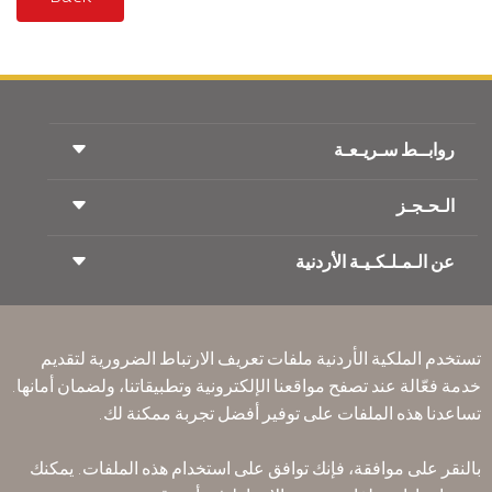
روابــط سـريـعـة
الـحـجـز
شروط السفر
مجلة الاجنحة الملكية
السفر أثناء الحمل
عن الـمـلـكـيـة الأردنية
حجز القطار
الأسئلة المتكرره
ايجار السيارات
ذوي الاحتياجات الخاصة
RJ بلا حدود
أعلن معنا
ون وورلد
عرض الطلاب
انضم لعائلتنا
Accessibility Plan and Feedback Process
تكرم
تستخدم الملكية الأردنية ملفات تعريف الارتباط الضرورية لتقديم
الأخبار
الإقامه لمسافري الترانزيت
خدمة فعّالة عند تصفح مواقعنا الإلكترونية وتطبيقاتنا، ولضمان أمانها.
سـيـا سة الخصوصية
تساعدنا هذه الملفات على توفير أفضل تجربة ممكنة لك.
مكاتبنا حول العالم
أرسل ملاحظتك
القواعد المؤسسية الملزمة
بالنقر على موافقة، فإنك توافق على استخدام هذه الملفات. يمكنك
شروط وأحكام العقد