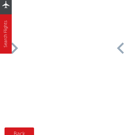
Search Flights
Back