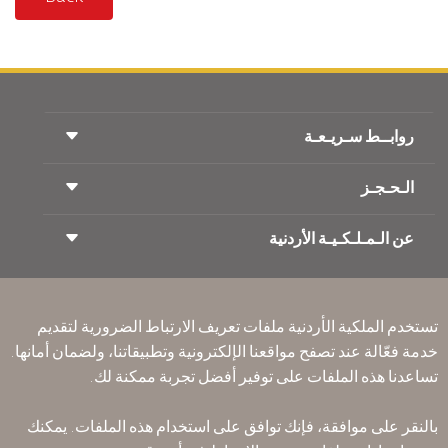
روابــط سـريـعـة
الـحـجـز
شروط السفر
مجلة الاجنحة الملكية
السفر أثناء الحمل
عن الـمـلـكـيـة الأردنية
حجز القطار
الأسئلة المتكرره
ايجار السيارات
ذوي الاحتياجات الخاصة
RJ بلا حدود
أعلن معنا
ون وورلد
عرض الطلاب
انضم لعائلتنا
Accessibility Plan and Feedback Process
تكرم
تستخدم الملكية الأردنية ملفات تعريف الارتباط الضرورية لتقديم
الأخبار
الإقامه لمسافري الترانزيت
خدمة فعّالة عند تصفح مواقعنا الإلكترونية وتطبيقاتنا، ولضمان أمانها.
سـيـا سة الخصوصية
تساعدنا هذه الملفات على توفير أفضل تجربة ممكنة لك.
مكاتبنا حول العالم
أرسل ملاحظتك
القواعد المؤسسية الملزمة
بالنقر على موافقة، فإنك توافق على استخدام هذه الملفات. يمكنك
شروط وأحكام العقد