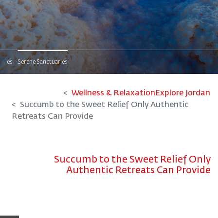
capes
Serene Sanctuaries
Wellness & Relaxation
Explore Jordan
Succumb to the Sweet Relief Only Authentic
Retreats Can Provide
Succumb to the Sweet Relief Only
Authentic Retreats Can Provide