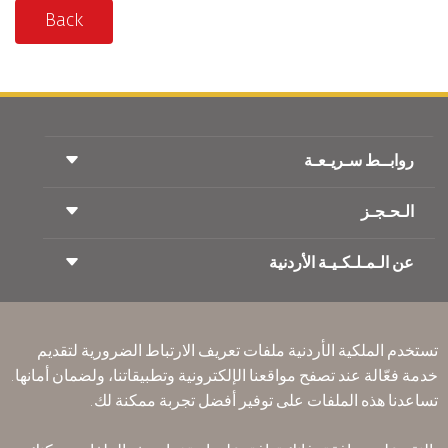
Back
روابــط سـريـعـة
الـحـجـز
شروط السفر
مجلة الاجنحة الملكية
السفر أثناء الحمل
عن الـمـلـكـيـة الأردنية
حجز القطار
الأسئلة المتكرره
ايجار السيارات
ذوي الاحتياجات الخاصة
RJ بلا حدود
أعلن معنا
ون وورلد
عرض الطلاب
انضم لعائلتنا
Accessibility Plan and Feedback Process
تكرم
تستخدم الملكية الأردنية ملفات تعريف الارتباط الضرورية لتقديم
الأخبار
الإقامه لمسافري الترانزيت
خدمة فعّالة عند تصفح مواقعنا الإلكترونية وتطبيقاتنا، ولضمان أمانها.
سـيـا سة الخصوصية
تساعدنا هذه الملفات على توفير أفضل تجربة ممكنة لك.
مكاتبنا حول العالم
أرسل ملاحظتك
القواعد المؤسسية الملزمة