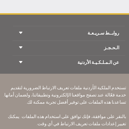
روابــط سـريـعـة
الـحـجـز
شروط السفر
مجلة الاجنحة الملكية
السفر أثناء الحمل
عن الـمـلـكـيـة الأردنية
حجز القطار
الأسئلة المتكرره
ايجار السيارات
ذوي الاحتياجات الخاصة
RJ بلا حدود
أعلن معنا
ون وورلد
عرض الطلاب
انضم لعائلتنا
Accessibility Plan and Feedback Process
تكرم
تستخدم الملكية الأردنية ملفات تعريف الارتباط الضرورية لتقديم
الأخبار
الإقامه لمسافري الترانزيت
خدمة فعّالة عند تصفح مواقعنا الإلكترونية وتطبيقاتنا، ولضمان أمانها.
سـيـا سة الخصوصية
مكاتبنا حول العالم
تساعدنا هذه الملفات على توفير أفضل تجربة ممكنة لك.
أرسل ملاحظتك
القواعد المؤسسية الملزمة
بالنقر على موافقة، فإنك توافق على استخدام هذه الملفات. يمكنك
شروط وأحكام العقد
تغيير إعدادات ملفات تعريف الارتباط في أي وقت.
سياسة ملفات تعريف الارتباط