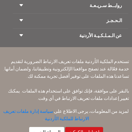
روابــط سـريـعـة
الـحـجـز
شروط السفر
مجلة الاجنحة الملكية
السفر أثناء الحمل
عن الـمـلـكـيـة الأردنية
حجز القطار
الأسئلة المتكرره
ايجار السيارات
ذوي الاحتياجات الخاصة
RJ بلا حدود
أعلن معنا
ون وورلد
عرض الطلاب
انضم لعائلتنا
Accessibility Plan and Feedback Process
تكرم
تستخدم الملكية الأردنية ملفات تعريف الارتباط الضرورية لتقديم
الأخبار
الإقامه لمسافري الترانزيت
خدمة فعّالة عند تصفح مواقعنا الإلكترونية وتطبيقاتنا، ولضمان أمانها.
سـيـا سة الخصوصية
مكاتبنا حول العالم
تساعدنا هذه الملفات على توفير أفضل تجربة ممكنة لك.
أرسل ملاحظتك
القواعد المؤسسية الملزمة
بالنقر على موافقة، فإنك توافق على استخدام هذه الملفات. يمكنك
شروط وأحكام العقد
تغيير إعدادات ملفات تعريف الارتباط في أي وقت.
سياسة ملفات تعريف الارتباط
قواعد السفر إلى أمريكا الشمالية
لمزيد من المعلومات، يرجى الاطلاع على
سياسة إدارة ملفات تعريف
سياسة خرق البيانات الشخصية
الارتباط للملكية الأردنية
.
سـيـا سة الخصوصية
سياسة الاسترداد