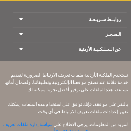
روابــط سـريـعـة
الـحـجـز
شروط السفر
مجلة الاجنحة الملكية
السفر أثناء الحمل
عن الـمـلـكـيـة الأردنية
حجز القطار
الأسئلة المتكرره
ايجار السيارات
ذوي الاحتياجات الخاصة
RJ بلا حدود
أعلن معنا
ون وورلد
عرض الطلاب
انضم لعائلتنا
Accessibility Plan and Feedback Process
تكرم
تستخدم الملكية الأردنية ملفات تعريف الارتباط الضرورية لتقديم
الأخبار
الإقامه لمسافري الترانزيت
خدمة فعّالة عند تصفح مواقعنا الإلكترونية وتطبيقاتنا، ولضمان أمانها.
سـيـا سة الخصوصية
مكاتبنا حول العالم
تساعدنا هذه الملفات على توفير أفضل تجربة ممكنة لك.
أرسل ملاحظتك
القواعد المؤسسية الملزمة
بالنقر على موافقة، فإنك توافق على استخدام هذه الملفات. يمكنك
شروط وأحكام العقد
تغيير إعدادات ملفات تعريف الارتباط في أي وقت.
سياسة ملفات تعريف الارتباط
قواعد السفر إلى أمريكا الشمالية
لمزيد من المعلومات، يرجى الاطلاع على
سياسة إدارة ملفات تعريف
سياسة خرق البيانات الشخصية