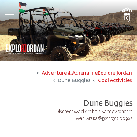
tion
Adventure & Adrenaline
Explore Jordan
Dune Buggies
Cool Activities
Dune Buggies
Discover Wadi Araba's Sandy Wonders
Wadi Araba
00962 32155317