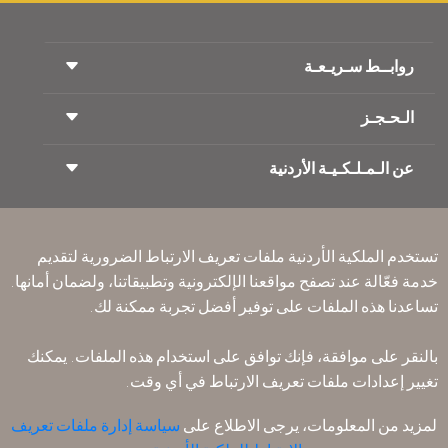
روابــط سـريـعـة
الـحـجـز
شروط السفر
مجلة الاجنحة الملكية
السفر أثناء الحمل
عن الـمـلـكـيـة الأردنية
حجز القطار
الأسئلة المتكرره
ايجار السيارات
ذوي الاحتياجات الخاصة
RJ بلا حدود
أعلن معنا
ون وورلد
عرض الطلاب
انضم لعائلتنا
Accessibility Plan and Feedback Process
تكرم
تستخدم الملكية الأردنية ملفات تعريف الارتباط الضرورية لتقديم
الأخبار
الإقامه لمسافري الترانزيت
خدمة فعّالة عند تصفح مواقعنا الإلكترونية وتطبيقاتنا، ولضمان أمانها.
سـيـا سة الخصوصية
مكاتبنا حول العالم
تساعدنا هذه الملفات على توفير أفضل تجربة ممكنة لك.
أرسل ملاحظتك
القواعد المؤسسية الملزمة
بالنقر على موافقة، فإنك توافق على استخدام هذه الملفات. يمكنك
شروط وأحكام العقد
تغيير إعدادات ملفات تعريف الارتباط في أي وقت.
سياسة ملفات تعريف الارتباط
قواعد السفر إلى أمريكا الشمالية
لمزيد من المعلومات، يرجى الاطلاع على
سياسة إدارة ملفات تعريف
سياسة خرق البيانات الشخصية