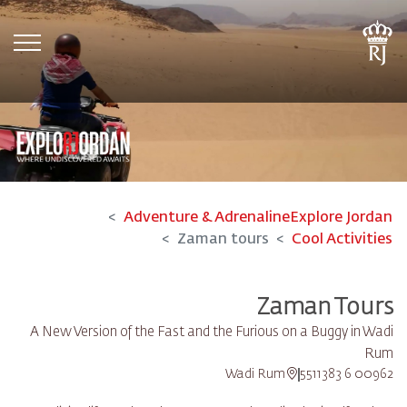
tion
Adventure & Adrenaline
Explore Jordan
Zaman tours
Cool Activities
Zaman Tours
A New Version of the Fast and the Furious on a Buggy in Wadi
Rum
Wadi Rum
00962 6 5511383