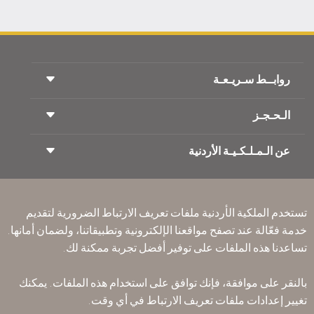
روابــط سـريـعـة
الـحـجـز
شروط السفر
مجلة الاجنحة الملكية
السفر أثناء الحمل
عن الـمـلـكـيـة الأردنية
حجز القطار
الأسئلة المتكرره
ايجار السيارات
ذوي الاحتياجات الخاصة
RJ بلا حدود
أعلن معنا
ون وورلد
عرض الطلاب
انضم لعائلتنا
Accessibility Plan and Feedback Process
تكرم
تستخدم الملكية الأردنية ملفات تعريف الارتباط الضرورية لتقديم
الأخبار
الإقامه لمسافري الترانزيت
خدمة فعّالة عند تصفح مواقعنا الإلكترونية وتطبيقاتنا، ولضمان أمانها.
سـيـا سة الخصوصية
مكاتبنا حول العالم
تساعدنا هذه الملفات على توفير أفضل تجربة ممكنة لك.
أرسل ملاحظتك
القواعد المؤسسية الملزمة
بالنقر على موافقة، فإنك توافق على استخدام هذه الملفات. يمكنك
شروط وأحكام العقد
تغيير إعدادات ملفات تعريف الارتباط في أي وقت.
سياسة ملفات تعريف الارتباط