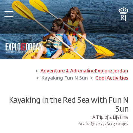
tion
Adventure & Adrenaline
Explore Jordan
Kayaking Fun N Sun
Cool Activities
Kayaking in the Red Sea with Fun N
Sun
A Trip of a Lifetime
Aqaba
00962 3 2035360