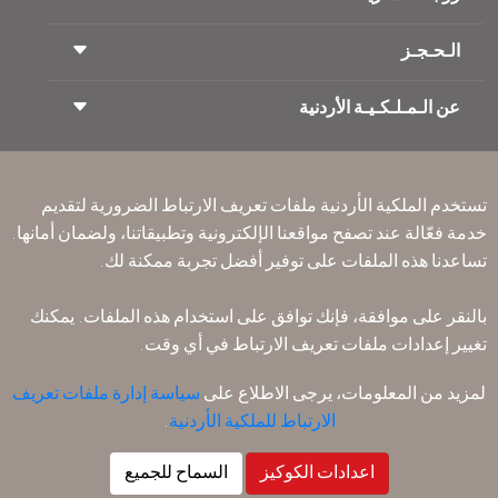
الـحـجـز
شروط السفر
مجلة الاجنحة الملكية
السفر أثناء الحمل
عن الـمـلـكـيـة الأردنية
حجز القطار
الأسئلة المتكرره
ايجار السيارات
ذوي الاحتياجات الخاصة
RJ بلا حدود
أعلن معنا
ون وورلد
عرض الطلاب
انضم لعائلتنا
Accessibility Plan and Feedback Process
تكرم
تستخدم الملكية الأردنية ملفات تعريف الارتباط الضرورية لتقديم
الأخبار
الإقامه لمسافري الترانزيت
خدمة فعّالة عند تصفح مواقعنا الإلكترونية وتطبيقاتنا، ولضمان أمانها.
سـيـا سة الخصوصية
مكاتبنا حول العالم
تساعدنا هذه الملفات على توفير أفضل تجربة ممكنة لك.
أرسل ملاحظتك
القواعد المؤسسية الملزمة
بالنقر على موافقة، فإنك توافق على استخدام هذه الملفات. يمكنك
شروط وأحكام العقد
تغيير إعدادات ملفات تعريف الارتباط في أي وقت.
سياسة ملفات تعريف الارتباط
قواعد السفر إلى أمريكا الشمالية
لمزيد من المعلومات، يرجى الاطلاع على
سياسة إدارة ملفات تعريف
سياسة خرق البيانات الشخصية
الارتباط للملكية الأردنية
.
سـيـا سة الخصوصية
سياسة الاسترداد
اعدادات الكوكيز
السماح للجميع
2026
©