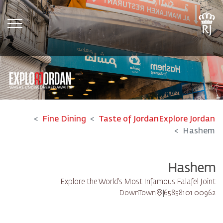
tion
Fine Dining
Taste of Jordan
Explore Jordan
Hashem
Hashem
Explore the World’s Most Infamous Falafel Joint
DownTown
00962 65858101