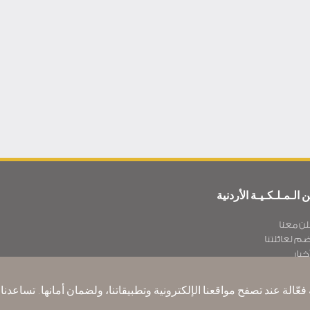
 الـمـلـكـيـة الأردنية
لن معنا
ضم لعائلتنا
خبار
يـا سة الخصوصية
اتبنا حول العالم
عّالة عند تصفح مواقعنا الإلكترونية وتطبيقاتنا، ولضمان أمانها. تساعد
سل ملاحظتك