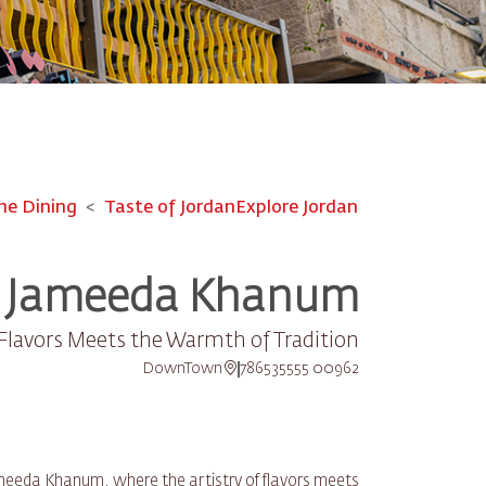
ne Dining
Taste of Jordan
Explore Jordan
Jameeda Khanum
 Flavors Meets the Warmth of Tradition
DownTown
00962 786535555
ameeda Khanum, where the artistry of flavors meets