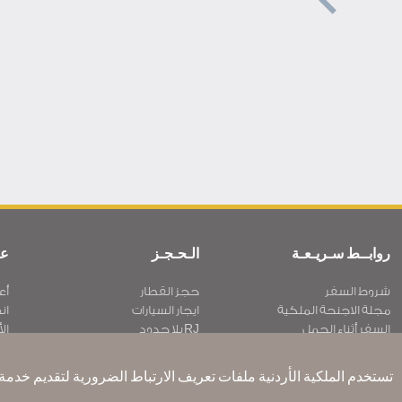
روابــط سـريـعـة
الـحـجـز
عن
شروط السفر
حجز القطار
أع
مجلة الاجنحة الملكية
ايجار السيارات
ان
السفر أثناء الحمل
RJ بلا حدود
الأ
الأسئلة المتكرره
عرض الطلاب
سـ
ذوي الاحتياجات الخاصة
تكرم
مك
تستخدم الملكية الأردنية ملفات تعريف الارتباط الضرورية لتقديم خدمة ف
ون وورلد
الإقامه لمسافري الترانزيت
أر