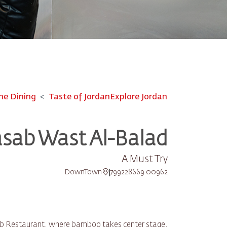
ne Dining
Taste of Jordan
Explore Jordan
sab Wast Al-Balad
A Must Try
DownTown
00962 799228669
sab Restaurant, where bamboo takes center stage,