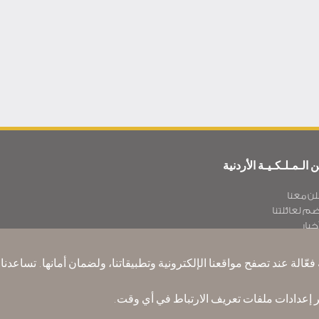
 الـمـلـكـيـة الأردنية
لن معنا
ضم لعائلتنا
خبار
يـا سة الخصوصية
اتبنا حول العالم
عّالة عند تصفح مواقعنا الإلكترونية وتطبيقاتنا، ولضمان أمانها. تساعد
سل ملاحظتك
ير إعدادات ملفات تعريف الارتباط في أي وقت.