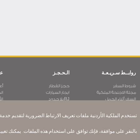
روابــط سـريـعـة
الـحـجـز
عن
شروط السفر
حجز القطار
أع
مجلة الاجنحة الملكية
ايجار السيارات
ان
السفر أثناء الحمل
RJ بلا حدود
الأ
الأسئلة المتكرره
عرض الطلاب
سـ
ذوي الاحتياجات الخاصة
تكرم
مك
تستخدم الملكية الأردنية ملفات تعريف الارتباط الضرورية لتقديم خدمة ف
ون وورلد
الإقامه لمسافري الترانزيت
أر
Accessibility Plan and Feedback
بالنقر على موافقة، فإنك توافق على استخدام هذه الملفات. يمكنك تغي
Process