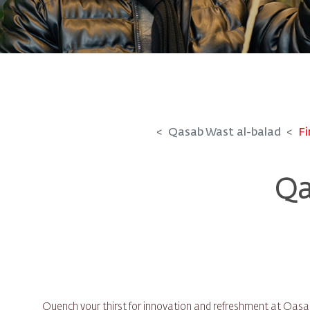
Qasab Wast al-balad
Fi
Qa
Quench your thirst for innovation and refreshment at Qa