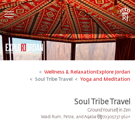
tion
Wellness & Relaxation
Explore Jordan
Soul Tribe Travel
Yoga and Meditation
Soul Tribe Travel
Ground Yourself in Zen
Wadi Rum, Petra, and Aqaba
+962 772305737