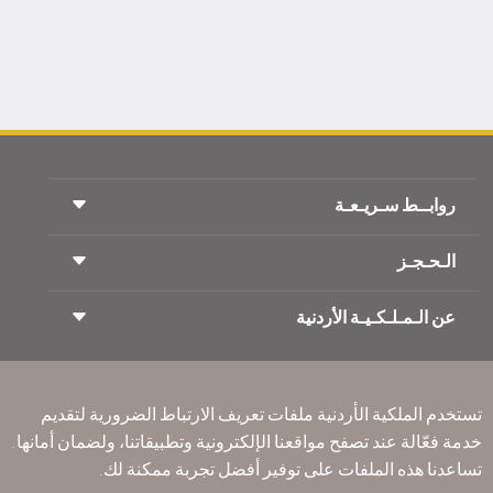
روابــط سـريـعـة
الـحـجـز
شروط السفر
مجلة الاجنحة الملكية
السفر أثناء الحمل
عن الـمـلـكـيـة الأردنية
حجز القطار
الأسئلة المتكرره
ايجار السيارات
ذوي الاحتياجات الخاصة
RJ بلا حدود
أعلن معنا
ون وورلد
عرض الطلاب
انضم لعائلتنا
Accessibility Plan and Feedback Process
تكرم
تستخدم الملكية الأردنية ملفات تعريف الارتباط الضرورية لتقديم
الأخبار
الإقامه لمسافري الترانزيت
خدمة فعّالة عند تصفح مواقعنا الإلكترونية وتطبيقاتنا، ولضمان أمانها.
سـيـا سة الخصوصية
مكاتبنا حول العالم
تساعدنا هذه الملفات على توفير أفضل تجربة ممكنة لك.