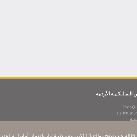
 الـمـلـكـيـة الأردنية
لن معنا
ضم لعائلتنا
خبار
يـا سة الخصوصية
اتبنا حول العالم
عّالة عند تصفح مواقعنا الإلكترونية وتطبيقاتنا، ولضمان أمانها. تساعد