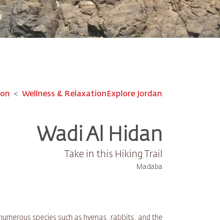
ion
Wellness & Relaxation
Explore Jordan
Wadi Al Hidan
Take in this Hiking Trail
Madaba
g numerous species such as hyenas, rabbits, and the