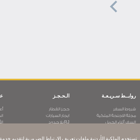
روابــط سـريـعـة
الـحـجـز
عن
شروط السفر
حجز القطار
أع
مجلة الاجنحة الملكية
ايجار السيارات
ان
السفر أثناء الحمل
RJ بلا حدود
الأ
الأسئلة المتكرره
عرض الطلاب
سـ
ذوي الاحتياجات الخاصة
تكرم
مك
تستخدم الملكية الأردنية ملفات تعريف الارتباط الضرورية لتقديم خدمة ف