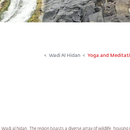
Wadi Al Hidan
Yoga and Meditat
Wadi al hidan: The region boasts a diverse array of wildlife, housin