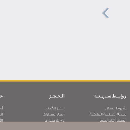
روابــط سـريـعـة
الـحـجـز
عن
شروط السفر
حجز القطار
أع
مجلة الاجنحة الملكية
ايجار السيارات
ان
السفر أثناء الحمل
RJ بلا حدود
الأ
الأسئلة المتكرره
عرض الطلاب
سـ