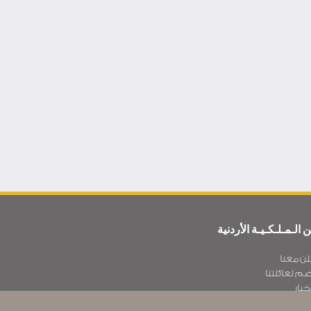
 الـمـلـكـيـة الأردنية
لن معنا
ضم لعائلتنا
خبار
يـا سة الخصوصية